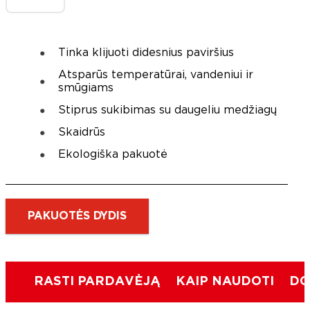
Tinka klijuoti didesnius paviršius
Atsparūs temperatūrai, vandeniui ir
smūgiams
Stiprus sukibimas su daugeliu medžiagų
Skaidrūs
Ekologiška pakuotė
PAKUOTĖS DYDIS
RASTI PARDAVĖJĄ
KAIP NAUDOTI
DO