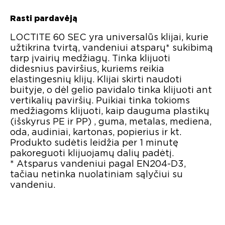
Rasti pardavėją
LOCTITE 60 SEC yra universalūs klijai, kurie
užtikrina tvirtą, vandeniui atsparų* sukibimą
tarp įvairių medžiagų. Tinka klijuoti
didesnius paviršius, kuriems reikia
elastingesnių klijų. Klijai skirti naudoti
buityje, o dėl gelio pavidalo tinka klijuoti ant
vertikalių paviršių. Puikiai tinka tokioms
medžiagoms klijuoti, kaip dauguma plastikų
(išskyrus PE ir PP) , guma, metalas, mediena,
oda, audiniai, kartonas, popierius ir kt.
Produkto sudėtis leidžia per 1 minutę
pakoreguoti klijuojamų dalių padėtį.
* Atsparus vandeniui pagal EN204-D3,
tačiau netinka nuolatiniam sąlyčiui su
vandeniu.