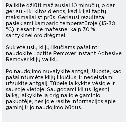
Palikite džiūti mažiausiai 10 minučių, o dar
geriau - iki kitos dienos, kad klijai taptų
maksimaliai stiprūs. Geriausi rezultatai
pasiekiami kambario temperatūroje (15-30
°C) ir esant ne mažesnei kaip 30 %
santykinei oro drėgmei.
Sukietėjusių klijų likučiams pašalinti
naudokite Loctite Remover Instant Adhesive
Remover klijų valiklį.
Po naudojimo nuvalykite antgalį šluoste, kad
pašalintumėte klijų likučius, ir nedelsdami
užsukite antgalį. Tūbelę laikykite vėsioje ir
sausoje vietoje. Saugodami klijus ilgesnį
laiką, laikykite ją originalioje gaminio
pakuotėje, nes joje rasite informacijos apie
gaminį ir jo naudojimo būdus.