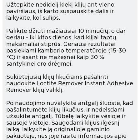
Užtepkite nedidelį kiekį klijų ant vieno
paviršiaus, iš karto suspauskite dalis ir
laikykite, kol sulips.
Palikite džiūti mažiausiai 10 minučių, o dar
geriau - iki kitos dienos, kad klijai taptų
maksimaliai stiprūs. Geriausi rezultatai
pasiekiami kambario temperatūroje (15-30
°C) ir esant ne mažesnei kaip 30 %
santykinei oro drėgmei.
Sukietėjusių klijų likučiams pašalinti
naudokite Loctite Remover Instant Adhesive
Remover klijų valiklį.
Po naudojimo nuvalykite antgalį šluoste, kad
pašalintumėte klijų likučius, ir nedelsdami
užsukite antgalį. Tūbelę laikykite vėsioje ir
sausoje vietoje. Saugodami klijus ilgesnį
laiką, laikykite ją originalioje gaminio
pakuotėje, nes joje rasite informacijos apie