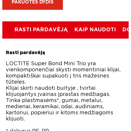
PAKUOTĖS DYDIS
RASTI PARDAVĖJĄ
KAIP NAUDOTI
DO
Rasti pardavėją
LOCTITE Super Bond Mini Trio yra
vienkomponenčiai skysti momentiniai klijai,
kompaktiškai supakuoti į tris mažesnes
tūteles.
Klijai skirti naudoti buityje , tvirtai
klijuojantys įvairias įprastas medžiagas.
Tinka plastmasėms*, gumai, metalui,
medienai, keramikai, odai, audiniams,
kartonui, popieriui ir kitoms medžiagoms
klijuoti.