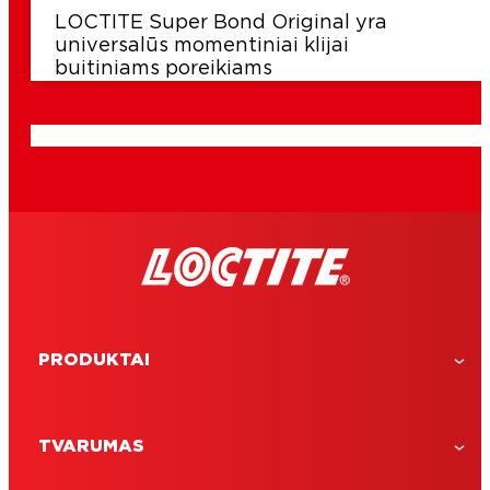
LOCTITE Super Bond Original yra
universalūs momentiniai klijai
buitiniams poreikiams
PRODUKTAI
TVARUMAS