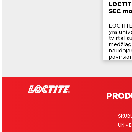
LOCTIT
SEC mom
LOCTITE
yra unive
tvirtai s
medžiaga
naudoja
paviršiam
PROD
SKUB
UNIVE