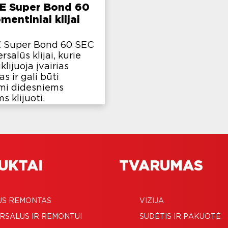
E Super Bond 60
entiniai klijai
 Super Bond 60 SEC
rsalūs klijai, kurie
uklijuoja įvairias
s ir gali būti
mi didesniems
s klijuoti.
UKTAI
TVARUMAS
US REMONTAS
VIZIJA
RSALUS IR REMONTUI
SUDĖTIS IR PAKUOTĖ