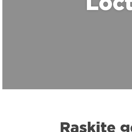
Loct
Raskite g