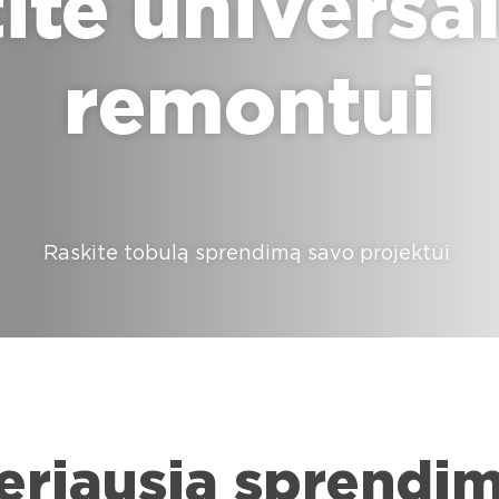
ite universal
remontui
Raskite tobulą sprendimą savo projektui
eriausią sprendi