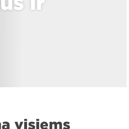
us ir
mą visiems