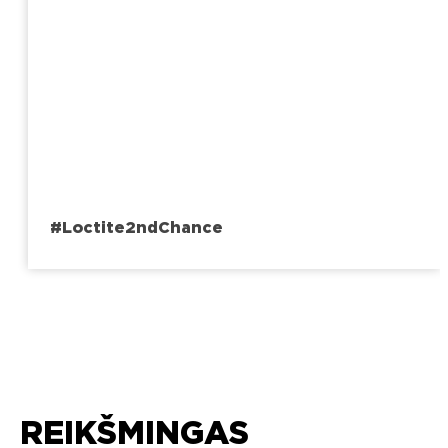
#Loctite2ndChance
REIKŠMINGAS