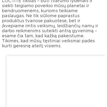
LOCTITE tikslas – būti tvarumo lyderiais ir
siekti teigiamo poveikio mūsų planetai ir
bendruomenėms, kurioms teikiame
paslaugas. Ne tik siūlome paprastus
produktus tvariose pakuotėse, bet ir
įkvepiame imtis veiksmų, leidžiančių namų ir
darbo reikmenims suteikti antrą gyvenimą –
esame čia tam, kad kažką pakeistume.
Tikimės, kad mūsų tęstiniai veiksmai padės
kurti geresnę ateitį visiems.