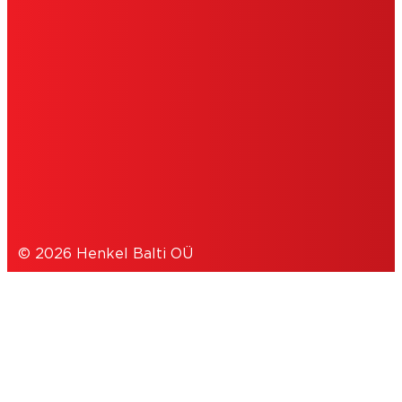
NAUDOJIMO SĄLYGOS
LEIDIMAS
SLAPUKAI
DUOMENŲ APSAUGOS PAREIŠKIMAS
© 2026 Henkel Balti OÜ