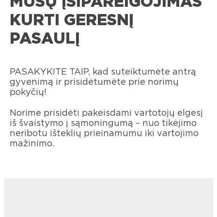
MŪSŲ ĮSIPAREIGOJIMAS
KURTI GERESNĮ
PASAULĮ
PASAKYKITE TAIP, kad suteiktumėte antrą
gyvenimą ir prisidėtumėte prie norimų
pokyčių!​
Norime prisidėti pakeisdami vartotojų elgesį
iš švaistymo į sąmoningumą – nuo tikėjimo
neribotu išteklių prieinamumu iki vartojimo
mažinimo. ​