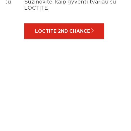
au su
Sužinokite, kaip gyventi tvariau su
LOCTITE
LOCTITE 2ND CHANCE