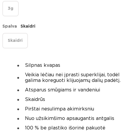
3g
Spalva
Skaidri
Skaidri
Silpnas kvapas
Veikia lėčiau nei įprasti superklijai, todėl
galima koreguoti klijuojamų dalių padėtį.
Atsparus smūgiams ir vandeniui
Skaidrūs
Pirštai nesulimpa akimirksniu
Nuo užsikimšimo apsaugantis antgalis
100 % be plastiko išorinė pakuotė