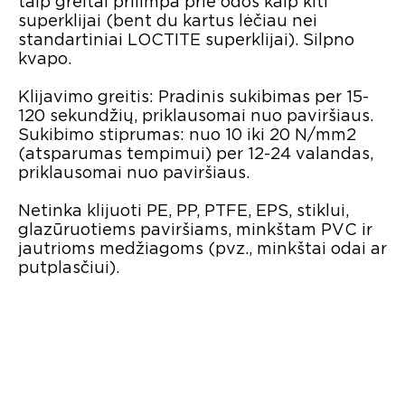
taip greitai prilimpa prie odos kaip kiti
superklijai (bent du kartus lėčiau nei
standartiniai LOCTITE superklijai). Silpno
kvapo.
Klijavimo greitis: Pradinis sukibimas per 15-
120 sekundžių, priklausomai nuo paviršiaus.
Sukibimo stiprumas: nuo 10 iki 20 N/mm2
(atsparumas tempimui) per 12-24 valandas,
priklausomai nuo paviršiaus.
Netinka klijuoti PE, PP, PTFE, EPS, stiklui,
glazūruotiems paviršiams, minkštam PVC ir
jautrioms medžiagoms (pvz., minkštai odai ar
putplasčiui).