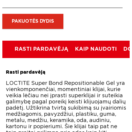
PAKUOTĖS DYDIS
RASTI PARDAVĖJĄ
KAIP NAUDOTI
DO
Rasti pardavėją
LOCTITE Super Bond Repositionable Gel yra
vienkomponenčiai, momentiniai klijai, kurie
veikia lėčiau nei įprasti superklijai ir suteikia
galimybę pagal poreikį keisti klijuojamų dalių
padėtį. Užtikrina tvirtą sukibimą su įvairiomis
medžiagomis, pavyzdžiui, plastiku, guma,
metalu, medžiu, keramika, oda, audiniu,
kartonu ir popieriumi. Šie klijai taip pat ne